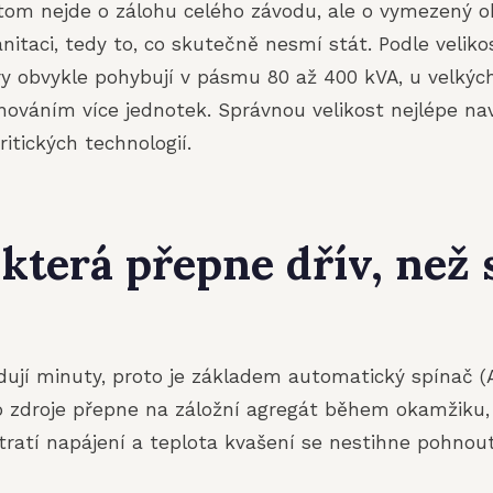
itom nejde o zálohu celého závodu, ale o vymezený ok
anitaci, tedy to, co skutečně nesmí stát. Podle veliko
ary obvykle pohybují v pásmu 80 až 400 kVA, u velkýc
nováním více jednotek. Správnou velikost nejlépe na
itických technologií.
 která přepne dřív, než
dují minuty, proto je základem automatický spínač (A
 zdroje přepne na záložní agregát během okamžiku, 
ztratí napájení a teplota kvašení se nestihne pohn