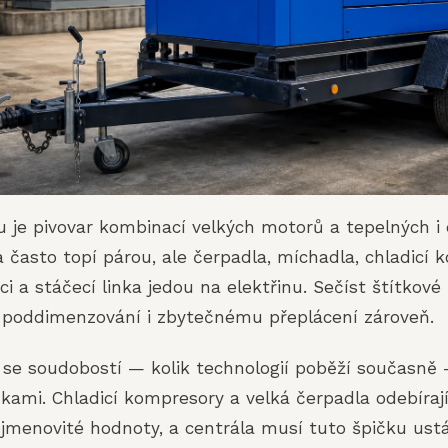
u je pivovar kombinací velkých motorů a tepelných i 
a často topí párou, ale čerpadla, míchadla, chladicí 
ci a stáčecí linka jedou na elektřinu. Sečíst štítkové
k poddimenzování i zbytečnému přeplácení zároveň.
 se soudobostí — kolik technologií poběží současně 
kami. Chladicí kompresory a velká čerpadla odebírají
jmenovité hodnoty, a centrála musí tuto špičku ust