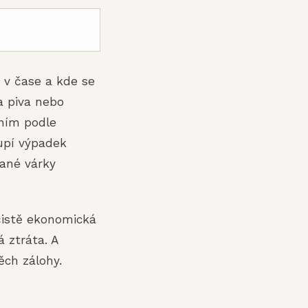
í v čase a kde se
a piva nebo
ním podle
oupí výpadek
lané várky
 čistě ekonomická
á ztráta. A
ěch zálohy.