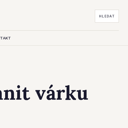
HLEDAT
NTAKT
ánit várku