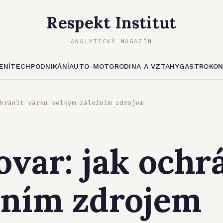
Respekt Institut
ANALYTICKÝ MAGAZÍN
ENÍ
TECH
PODNIKÁNÍ
AUTO-MOTO
RODINA A VZTAHY
GASTRO
KO
hránit várku velkým záložním zdrojem
ovar: jak ochr
žním zdrojem