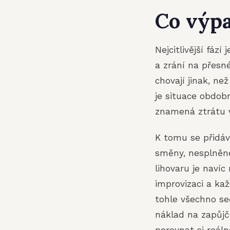
Co výpa
Nejcitlivější fází
a zrání na přesn
chovají jinak, ne
je situace obdob
znamená ztrátu vý
K tomu se přidáva
směny, nesplněné
lihovaru je naví
improvizaci a ka
tohle všechno se
náklad na zapůjč
porovnat si reáln