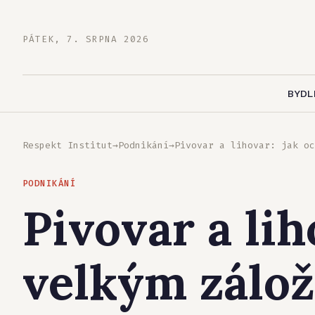
PÁTEK, 7. SRPNA 2026
BYDL
Respekt Institut
→
Podnikání
→
Pivovar a lihovar: jak oc
PODNIKÁNÍ
Pivovar a lih
velkým zálo