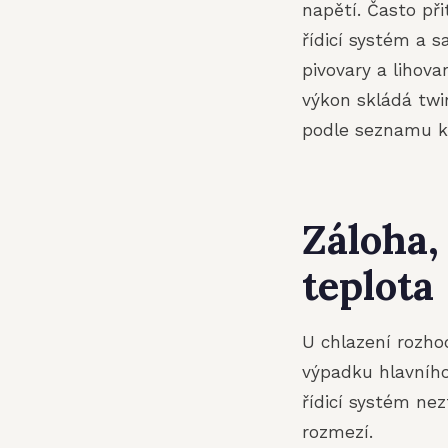
napětí. Často př
řídicí systém a s
pivovary a lihov
výkon skládá twi
podle seznamu kr
Záloha,
teplota
U chlazení rozho
výpadku hlavního
řídicí systém ne
rozmezí.