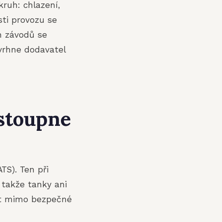
ruh: chlazení,
sti provozu se
h závodů se
vrhne dodavatel
 stoupne
TS). Ten při
takže tanky ani
out mimo bezpečné