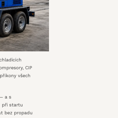
chladicích
kompresory, CIP
 příkony všech
— a s
 při startu
át bez propadu