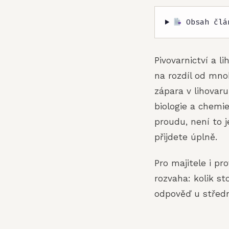
Obsah člá
Pivovarnictví a l
na rozdíl od mno
zápara v lihova
biologie a chemi
proudu, není to j
přijdete úplně.
Pro majitele i pr
rozvaha: kolik st
odpověď u středn