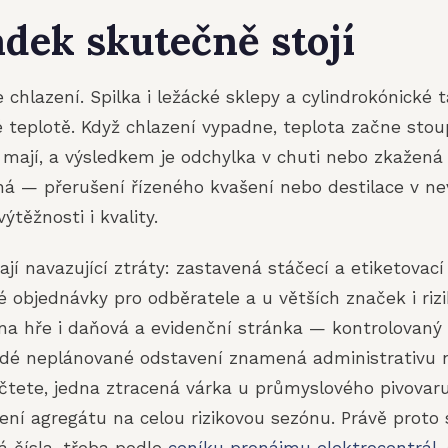
dek skutečně stojí
 je chlazení. Spilka i ležácké sklepy a cylindrokónické
é teplotě. Když chlazení vypadne, teplota začne stou
ž mají, a výsledkem je odchylka v chuti nebo zkažená 
ná — přerušení řízeného kvašení nebo destilace v ne
těžnosti i kvality.
jí navazující ztráty: zastavená stáčecí a etiketovací 
 objednávky pro odběratele a u větších značek i riz
c na hře i daňová a evidenční stránka — kontrolovan
ždé neplánované odstavení znamená administrativu na
čtete, jedna ztracená várka u průmyslového pivovar
ení agregátu na celou rizikovou sezónu. Právě proto 
á čísla, třeba podle
ceníku pronájmu elektrocentrál
,