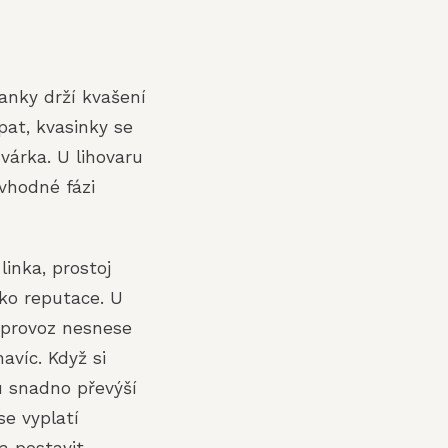
 tanky drží kvašení
pat, kvasinky se
várka. U lihovaru
vhodné fázi
linka, prostoj
iko reputace. U
ý provoz nesnese
víc. Když si
u snadno převýší
se vyplatí
 a postavit