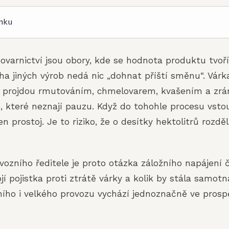
nku
ihovarnictví jsou obory, kde se hodnota produktu tvoř
ha jiných výrob nedá nic „dohnat příští směnu“. Várk
ru projdou rmutováním, chmelovarem, kvašením a zrá
e, které neznají pauzu. Když do tohohle procesu vst
en prostoj. Je to riziko, že o desítky hektolitrů rozdě
ovozního ředitele je proto otázka záložního napájení
ojí pojistka proti ztrátě várky a kolik by stála samotn
ího i velkého provozu vychází jednoznačně ve prosp