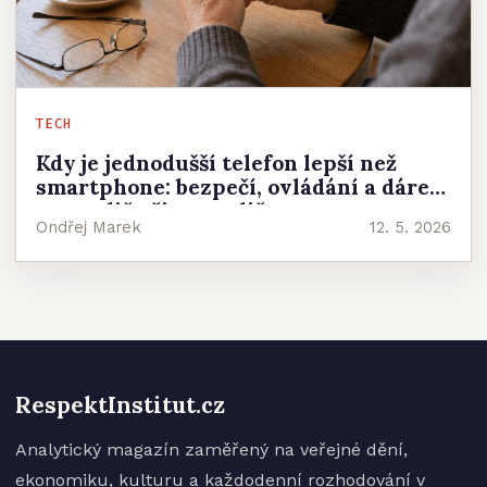
TECH
Kdy je jednodušší telefon lepší než
smartphone: bezpečí, ovládání a dárek
pro rodiče či prarodiče
Ondřej Marek
12. 5. 2026
RespektInstitut.cz
Analytický magazín zaměřený na veřejné dění,
ekonomiku, kulturu a každodenní rozhodování v