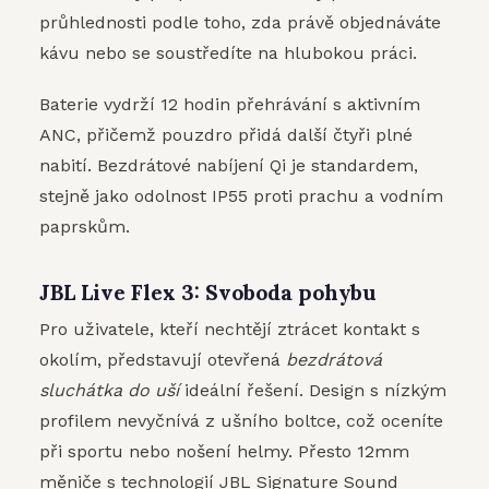
průhlednosti podle toho, zda právě objednáváte
kávu nebo se soustředíte na hlubokou práci.
Baterie vydrží 12 hodin přehrávání s aktivním
ANC, přičemž pouzdro přidá další čtyři plné
nabití. Bezdrátové nabíjení Qi je standardem,
stejně jako odolnost IP55 proti prachu a vodním
paprskům.
JBL Live Flex 3: Svoboda pohybu
Pro uživatele, kteří nechtějí ztrácet kontakt s
okolím, představují otevřená
bezdrátová
sluchátka do uší
ideální řešení. Design s nízkým
profilem nevyčnívá z ušního boltce, což oceníte
při sportu nebo nošení helmy. Přesto 12mm
měniče s technologií JBL Signature Sound