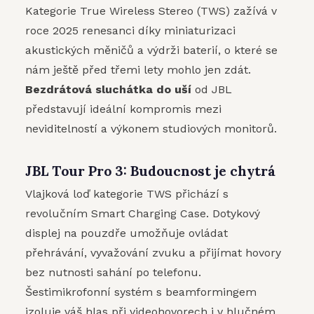
Kategorie True Wireless Stereo (TWS) zažívá v
roce 2025 renesanci díky miniaturizaci
akustických měničů a výdrži baterií, o které se
nám ještě před třemi lety mohlo jen zdát.
Bezdrátová sluchátka do uší
od JBL
představují ideální kompromis mezi
neviditelností a výkonem studiových monitorů.
JBL Tour Pro 3: Budoucnost je chytrá
Vlajková loď kategorie TWS přichází s
revolučním Smart Charging Case. Dotykový
displej na pouzdře umožňuje ovládat
přehrávání, vyvažování zvuku a přijímat hovory
bez nutnosti sahání po telefonu.
Šestimikrofonní systém s beamformingem
izoluje váš hlas při videohovorech i v hlučném