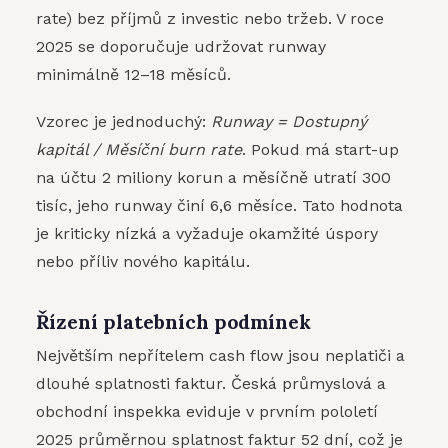
rate) bez příjmů z investic nebo tržeb. V roce
2025 se doporučuje udržovat runway
minimálně 12–18 měsíců.
Vzorec je jednoduchý:
Runway = Dostupný
kapitál / Měsíční burn rate
. Pokud má start-up
na účtu 2 miliony korun a měsíčně utratí 300
tisíc, jeho runway činí 6,6 měsíce. Tato hodnota
je kriticky nízká a vyžaduje okamžité úspory
nebo příliv nového kapitálu.
Řízení platebních podmínek
Největším nepřítelem cash flow jsou neplatiči a
dlouhé splatnosti faktur. Česká průmyslová a
obchodní inspekka eviduje v prvním pololetí
2025 průměrnou splatnost faktur 52 dní, což je