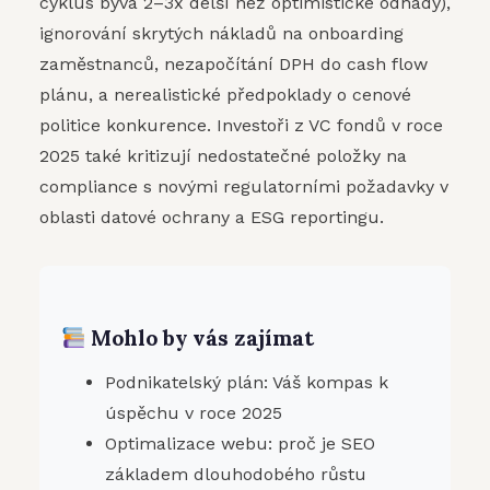
cyklus bývá 2–3x delší než optimistické odhady),
ignorování skrytých nákladů na onboarding
zaměstnanců, nezapočítání DPH do cash flow
plánu, a nerealistické předpoklady o cenové
politice konkurence. Investoři z VC fondů v roce
2025 také kritizují nedostatečné položky na
compliance s novými regulatorními požadavky v
oblasti datové ochrany a ESG reportingu.
Mohlo by vás zajímat
Podnikatelský plán: Váš kompas k
úspěchu v roce 2025
Optimalizace webu: proč je SEO
základem dlouhodobého růstu