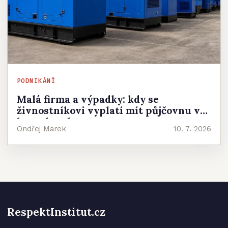
PODNIKÁNÍ
Malá firma a výpadky: kdy se
živnostníkovi vyplatí mít půjčovnu v
kontaktech
Ondřej Marek
10. 7. 2026
RespektInstitut.cz