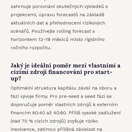
zahrnuje porovnání skutečných výsledků s
projekcemi, úpravu forecastů na základě
aktuálních dat a přehodnocení rizikových
scénářů. Používejte rolling forecast s
horizontem 12–18 měsíců místo rigidního
ročního rozpočtu.
Jaký je ideální poměr mezi vlastními a
cizími zdroji financování pro start-
up?
Optimální struktura kapitálu závisí na oboru a
fázi vývoje firmy. Pro pre-seed a seed fázi se
doporučuje poměr vlastních zdrojů k externím
financím 60:40 až 40:60. Příliš vysoké zadlužení
(nad 70 % cizích zdrojů) zvyšuje riziko
insolvence, zatímco přílišná závislost na