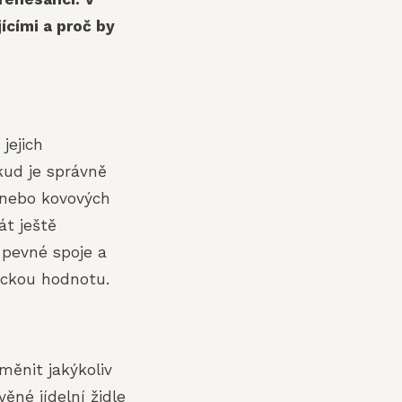
ícími a proč by
e jejich
okud je správně
h nebo kovových
át ještě
, pevné spoje a
tickou hodnotu.
měnit jakýkoliv
ěné jídelní židle