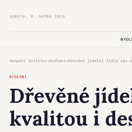
SOBOTA, 8. SRPNA 2026
BYDL
Respekt Institut
→
Bydlení
→
Dřevěné jídelní židle vás o
BYDLENÍ
Dřevěné jídel
kvalitou i d