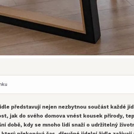
nku
židle představují nejen nezbytnou součást každé jíd
tost, jak do svého domova vnést kousek přírody, tep
ní době, kdy se mnoho lidí snaží o udržitelný životn
 který překonává čas, dřevěné jídelní židle zažívají