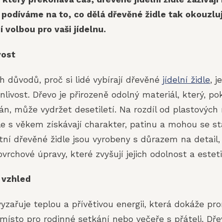
podíváme na to, co dělá dřevěné židle tak okouzluj
 volbou pro vaši jídelnu.
vost
h důvodů, proč si lidé vybírají dřevěné
jídelní židle
, j
nlivost. Dřevo je přirozeně odolný materiál, který, p
án, může vydržet desetiletí. Na rozdíl od plastovýc
dle s věkem získávají charakter, patinu a mohou se st
itní dřevěné židle jsou vyrobeny s důrazem na detail
ovrchové úpravy, které zvyšují jejich odolnost a este
ý vzhled
yzařuje teplou a přívětivou energii, která dokáže pro
místo pro rodinné setkání nebo večeře s přáteli. Dřev