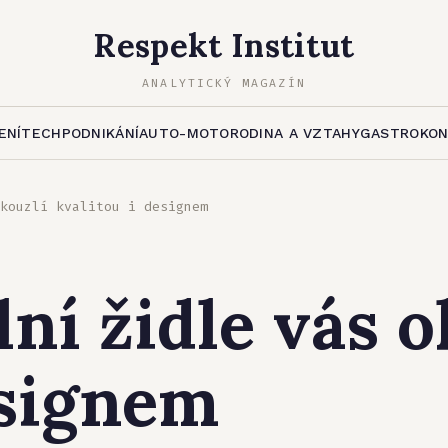
Respekt Institut
ANALYTICKÝ MAGAZÍN
ENÍ
TECH
PODNIKÁNÍ
AUTO-MOTO
RODINA A VZTAHY
GASTRO
KO
kouzlí kvalitou i designem
ní židle vás o
esignem