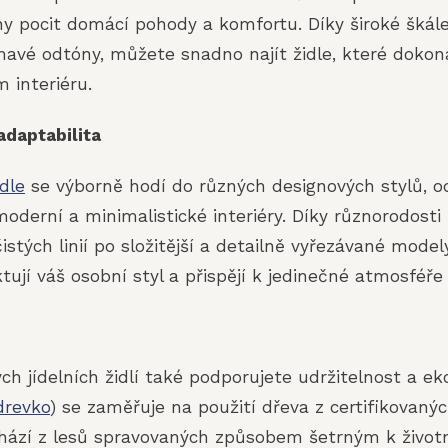
lny pocit domácí pohody a komfortu. Díky široké škále
mavé odtóny, můžete snadno najít židle, které dokona
 interiéru.
adaptabilita
idle
se výborně hodí do různých designových stylů, od
moderní a minimalistické interiéry. Díky různorodosti 
stých linií po složitější a detailně vyřezávané model
ktují váš osobní styl a přispějí k jedinečné atmosféře 
 jídelních židlí také podporujete udržitelnost a eko
drevko
) se zaměřuje na použití dřeva z certifikovanýc
ází z lesů spravovaných způsobem šetrným k životn