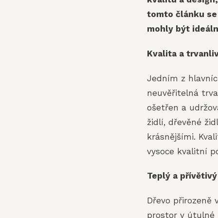
tomto článku se 
mohly být ideální
Kvalita a trvanli
Jedním z hlavníc
neuvěřitelná trva
ošetřen a udržov
židlí, dřevěné ži
krásnějšími. Kval
vysoce kvalitní p
Teplý a přívětiv
Dřevo přirozeně v
prostor v útulné 