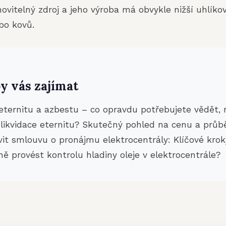
novitelný zdroj a jeho výroba má obvykle nižší uhlík
bo kovů.
y vás zajímat
 eternitu a azbestu – co opravdu potřebujete vědět,
í likvidace eternitu? Skutečný pohled na cenu a průb
vit smlouvu o pronájmu elektrocentrály: Klíčové krok
ě provést kontrolu hladiny oleje v elektrocentrále?