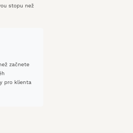
ovou stopu než
 než začnete
ěh
y pro klienta