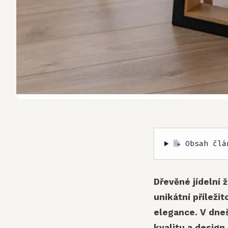
Obsah člá
Dřevěné jídelní 
unikátní příleži
elegance. V dneš
kvalitu a design,