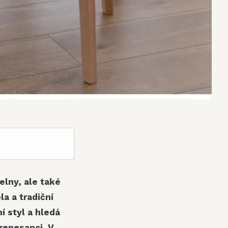
elny, ale také
la a tradiční
í styl a hledá
 renesanci. V