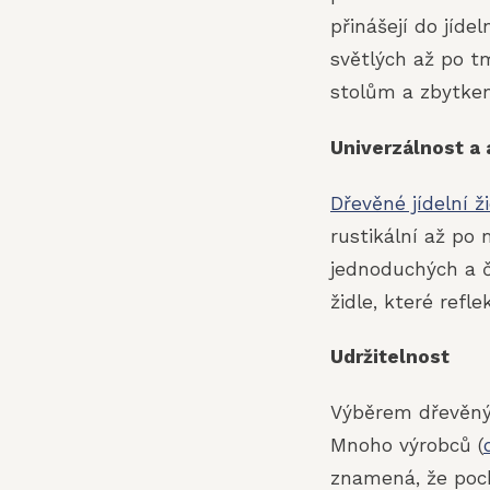
přinášejí do jíde
světlých až po t
stolům a zbytkem
Univerzálnost a 
Dřevěné jídelní ž
rustikální až po 
jednoduchých a či
židle, které refle
Udržitelnost
Výběrem dřevěných
Mnoho výrobců (
znamená, že poch