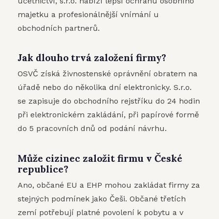
účetnictví, s.r.o. nabízí lepší ochranu osobního
majetku a profesionálnější vnímání u
obchodních partnerů.
Jak dlouho trvá založení firmy?
OSVČ získá živnostenské oprávnění obratem na
úřadě nebo do několika dní elektronicky. S.r.o.
se zapisuje do obchodního rejstříku do 24 hodin
při elektronickém zakládání, při papírové formě
do 5 pracovních dnů od podání návrhu.
Může cizinec založit firmu v České
republice?
Ano, občané EU a EHP mohou zakládat firmy za
stejných podmínek jako Češi. Občané třetích
zemí potřebují platné povolení k pobytu a v