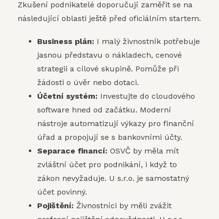
Zkušení podnikatelé doporučují zaměřit se na
následující oblasti ještě před oficiálním startem.
Business plán:
I malý živnostník potřebuje
jasnou představu o nákladech, cenové
strategii a cílové skupině. Pomůže při
žádosti o úvěr nebo dotaci.
Účetní systém:
Investujte do cloudového
software hned od začátku. Moderní
nástroje automatizují výkazy pro finanční
úřad a propojují se s bankovními účty.
Separace financí:
OSVČ by měla mít
zvláštní účet pro podnikání, i když to
zákon nevyžaduje. U s.r.o. je samostatný
účet povinný.
Pojištění:
Živnostníci by měli zvážit