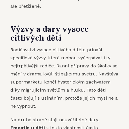
ale přetížené.
Výzvy a dary vysoce
citlivých dětí
Rodičovství vysoce citlivého dítěte přináší
specifické výzvy, které mohou vyčerpávat i ty
nejtrpělivější rodiče. Ranní přípravy do školky se
mění v drama kvůli štípajícímu svetru. Návštěva
supermarketu končí hysterickým záchvatem
díky migrujícím světlům a hluku. Tato děti
často bojují s usínáním, protože jejich mysl ne a
ne vypnout.
Na druhé straně stojí neuvěřitelné dary.
Empatie u dětí
s touto vlastností často