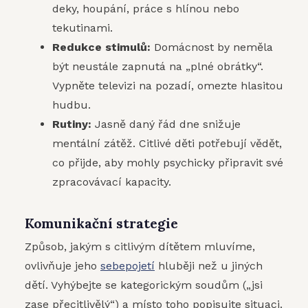
deky, houpání, práce s hlínou nebo
tekutinami.
Redukce stimulů:
Domácnost by neměla
být neustále zapnutá na „plné obrátky“.
Vypněte televizi na pozadí, omezte hlasitou
hudbu.
Rutiny:
Jasně daný řád dne snižuje
mentální zátěž. Citlivé děti potřebují vědět,
co přijde, aby mohly psychicky připravit své
zpracovávací kapacity.
Komunikační strategie
Způsob, jakým s citlivým dítětem mluvíme,
ovlivňuje jeho
sebepojetí
hluběji než u jiných
dětí. Vyhýbejte se kategorickým soudům („jsi
zase přecitlivělý“) a místo toho popisujte situaci.