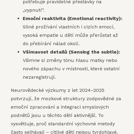
potřebuje pravidelné přestávky na
„vypnutí“.
Emoční reaktivita (Emotional reactivity):
Silné prožívání vlastních i cizích emocí,
vysoká empatie u dětí může přerůstat až
do přebírání nálad okolí.
Všímavost detailů (Sensing the subtle):
Všimne si změny tónu hlasu matky nebo
nového zápachu v místnosti, které ostatní
nezaregistrují.
Neurovědecké výzkumy z let 2024–2025
potvrzují, že mozkové struktury zodpovědné za
emoční zpracování a integraci smyslových
podnětů jsou u těchto dětí aktivnější. To
vysvětluje, proč standardní výchovné metody
často selhávají – citlivé děti nejsou tvrdohlavé,