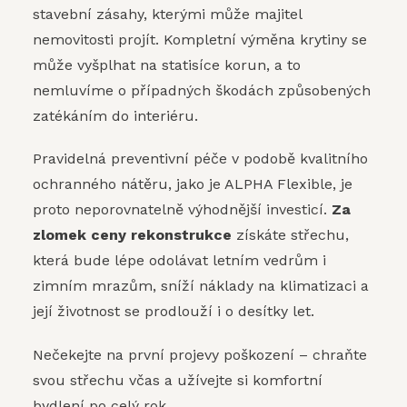
stavební zásahy, kterými může majitel
nemovitosti projít. Kompletní výměna krytiny se
může vyšplhat na statisíce korun, a to
nemluvíme o případných škodách způsobených
zatékáním do interiéru.
Pravidelná preventivní péče v podobě kvalitního
ochranného nátěru, jako je ALPHA Flexible, je
proto neporovnatelně výhodnější investicí.
Za
zlomek ceny rekonstrukce
získáte střechu,
která bude lépe odolávat letním vedrům i
zimním mrazům, sníží náklady na klimatizaci a
její životnost se prodlouží i o desítky let.
Nečekejte na první projevy poškození – chraňte
svou střechu včas a užívejte si komfortní
bydlení po celý rok.