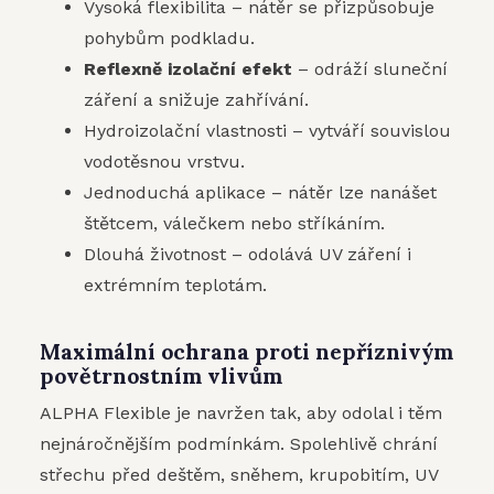
Vysoká flexibilita – nátěr se přizpůsobuje
pohybům podkladu.
Reflexně izolační efekt
– odráží sluneční
záření a snižuje zahřívání.
Hydroizolační vlastnosti – vytváří souvislou
vodotěsnou vrstvu.
Jednoduchá aplikace – nátěr lze nanášet
štětcem, válečkem nebo stříkáním.
Dlouhá životnost – odolává UV záření i
extrémním teplotám.
Maximální ochrana proti nepříznivým
povětrnostním vlivům
ALPHA Flexible je navržen tak, aby odolal i těm
nejnáročnějším podmínkám. Spolehlivě chrání
střechu před deštěm, sněhem, krupobitím, UV