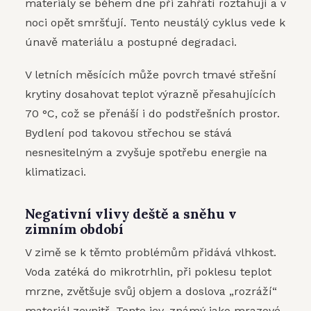
materiály se během dne při zahřátí roztahují a v
noci opět smršťují. Tento neustálý cyklus vede k
únavě materiálu a postupné degradaci.
V letních měsících může povrch tmavé střešní
krytiny dosahovat teplot výrazně přesahujících
70 °C, což se přenáší i do podstřešních prostor.
Bydlení pod takovou střechou se stává
nesnesitelným a zvyšuje spotřebu energie na
klimatizaci.
Negativní vlivy deště a sněhu v
zimním období
V zimě se k těmto problémům přidává vlhkost.
Voda zatéká do mikrotrhlin, při poklesu teplot
mrzne, zvětšuje svůj objem a doslova „rozráží“
materiál zevnitř. Tento jev, známý jako mrazové